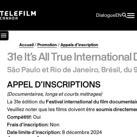
Dialogue
EN
Accueil
/
Promotion
/
Appels d’inscription
31e It’s All True Internation
São Paulo et Rio de Janeiro, Brésil,
du 9
APPEL D’INSCRIPTIONS
(Documentaires, longs et courts métrages)
La 31e édition du
Festival international du film documentaire
Veuillez noter que les films doivent être
soumis directement
Compétitif:
Oui
Frais d’inscription:
Non
Date limite d’inscription:
8 décembre 2024