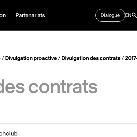
ion
Partenariats
Dialogue
EN
e
/
Divulgation proactive
/
Divulgation des contrats
/
2017
des contrats
chclub