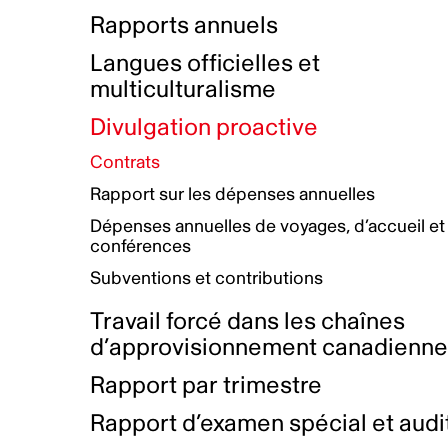
Bottin de projets financés
Rémunération et avantages
Rapports annuels
Initiatives autochtones
Prix et certifications
Langues officielles et
Plan de réconciliation autochtone
Principes directeurs sur le
multiculturalisme
harcèlement
Nos valeurs d’entreprise
Groupe de travail autochtone
Divulgation proactive
Plan d’action pour la parité
Contrats
Plan d'équité, de diversité,
Rapport sur les dépenses annuelles
d'inclusion et d'accessibilité
Dépenses annuelles de voyages, d’accueil et
Boîte à outils pour le récit authentique
Plan d'accessibilité
conférences
Collecte de données et l’auto-identification
Subventions et contributions
Travail forcé dans les chaînes
d’approvisionnement canadienn
Rapport par trimestre
Rapport d’examen spécial et audi