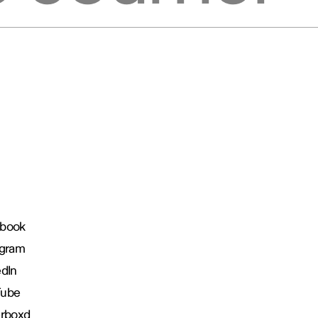
book
agram
edIn
Tube
erboxd