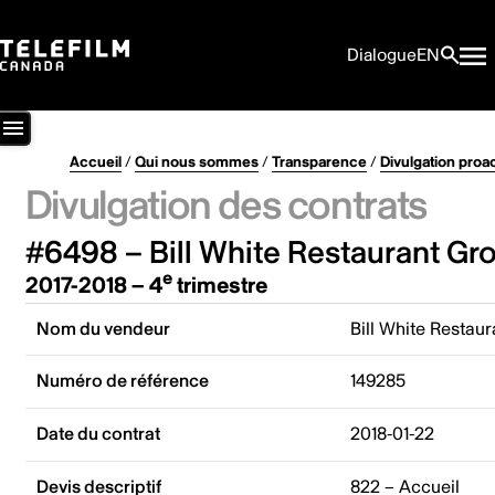
Dialogue
EN
Accueil
/
Qui nous sommes
/
Transparence
/
Divulgation proa
Divulgation des contrats
#6498 – Bill White Restaurant Gr
e
2017-2018 – 4
trimestre
Nom du vendeur
Bill White Restau
Numéro de référence
149285
Date du contrat
2018-01-22
Devis descriptif
822 – Accueil