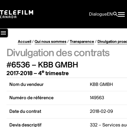
Dialogue
EN
Accueil
/
Qui nous sommes
/
Transparence
/
Divulgation proa
Divulgation des contrats
#6536 – KBB GMBH
e
2017-2018 – 4
trimestre
Nom du vendeur
KBB GMBH
Numéro de référence
149563
Date du contrat
2018-02-09
Devis descriptif
332 – Services aud