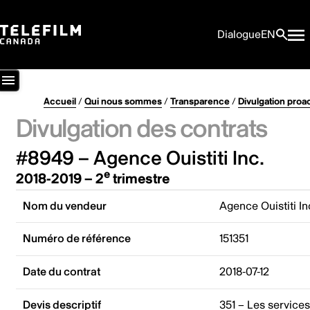
Dialogue
EN
Accueil
/
Qui nous sommes
/
Transparence
/
Divulgation proa
Divulgation des contrats
#8949 – Agence Ouistiti Inc.
e
2018-2019 – 2
trimestre
Nom du vendeur
Agence Ouistiti In
Numéro de référence
151351
Date du contrat
2018-07-12
Devis descriptif
351 – Les service