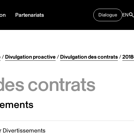
ion
Partenariats
Dialogue
EN
e
/
Divulgation proactive
/
Divulgation des contrats
/
2018
des contrats
sements
r Divertissements