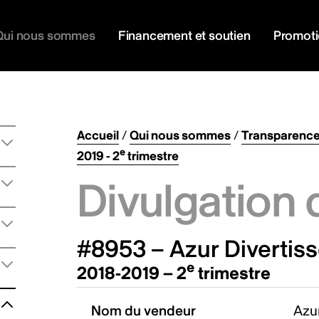
Qui nous sommes
Financement et soutien
Promot
Accueil
/
Qui nous sommes
/
Transparenc
e
2019 - 2
trimestre
Divulgation 
#8953 – Azur Divertis
e
2018-2019 – 2
trimestre
Nom du vendeur
Azu