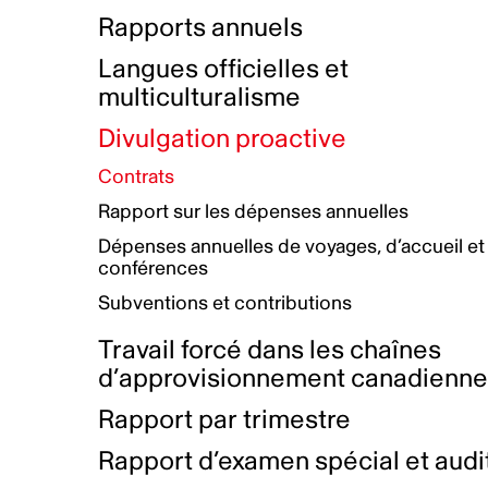
Bottin de projets financés
Rémunération et avantages
Rapports annuels
Initiatives autochtones
Prix et certifications
Langues officielles et
Plan de réconciliation autochtone
Principes directeurs sur le
multiculturalisme
harcèlement
Nos valeurs d’entreprise
Groupe de travail autochtone
Divulgation proactive
Plan d’action pour la parité
Contrats
Plan d'équité, de diversité,
Rapport sur les dépenses annuelles
d'inclusion et d'accessibilité
Dépenses annuelles de voyages, d’accueil et
Boîte à outils pour le récit authentique
Plan d'accessibilité
conférences
Collecte de données et l’auto-identification
Subventions et contributions
Travail forcé dans les chaînes
d’approvisionnement canadienn
Rapport par trimestre
Rapport d’examen spécial et audi