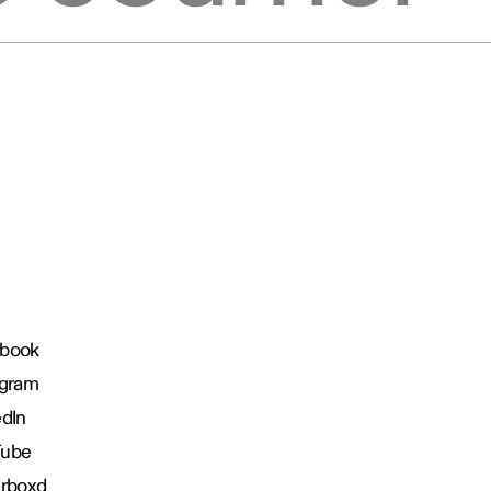
book
agram
edIn
Tube
erboxd