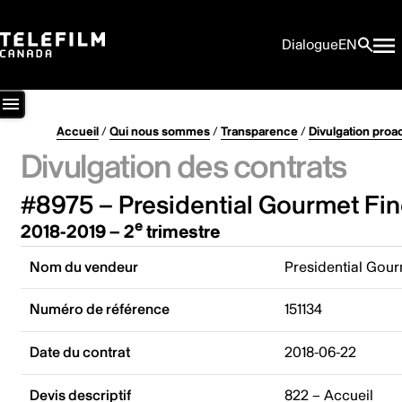
Dialogue
EN
Accueil
/
Qui nous sommes
/
Transparence
/
Divulgation proa
Divulgation des contrats
#8975 – Presidential Gourmet Fin
e
2018-2019 – 2
trimestre
Nom du vendeur
Presidential Gour
Numéro de référence
151134
Date du contrat
2018-06-22
Devis descriptif
822 – Accueil