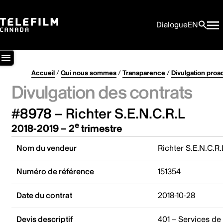
Dialogue
EN
Accueil
/
Qui nous sommes
/
Transparence
/
Divulgation proa
Divulgation des contrats
#8978 – Richter S.E.N.C.R.L
e
2018-2019 – 2
trimestre
Nom du vendeur
Richter S.E.N.C.R.
Numéro de référence
151354
Date du contrat
2018-10-28
Devis descriptif
401 – Services de 