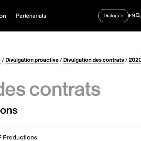
ion
Partenariats
Dialogue
EN
e
/
Divulgation proactive
/
Divulgation des contrats
/
2020
des contrats
ions
 Productions