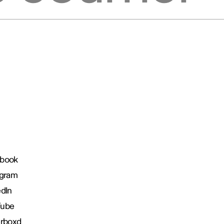
book
agram
edIn
Tube
erboxd