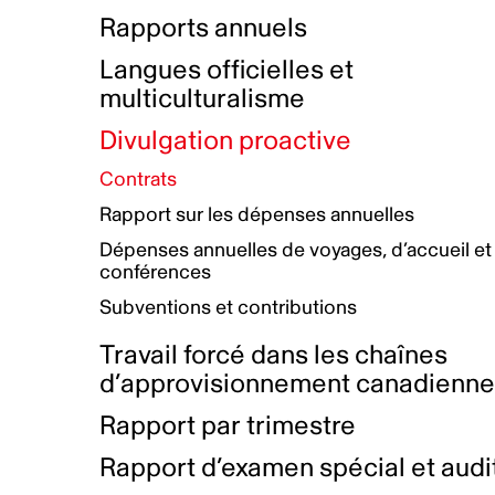
Bottin de projets financés
Rémunération et avantages
Rapports annuels
Initiatives autochtones
Prix et certifications
Langues officielles et
Plan de réconciliation autochtone
Principes directeurs sur le
multiculturalisme
harcèlement
Nos valeurs d’entreprise
Groupe de travail autochtone
Divulgation proactive
Plan d’action pour la parité
Contrats
Plan d'équité, de diversité,
Rapport sur les dépenses annuelles
d'inclusion et d'accessibilité
Dépenses annuelles de voyages, d’accueil et
Boîte à outils pour le récit authentique
Plan d'accessibilité
conférences
Collecte de données et l’auto-identification
Subventions et contributions
Travail forcé dans les chaînes
d’approvisionnement canadienn
Rapport par trimestre
Rapport d’examen spécial et audi