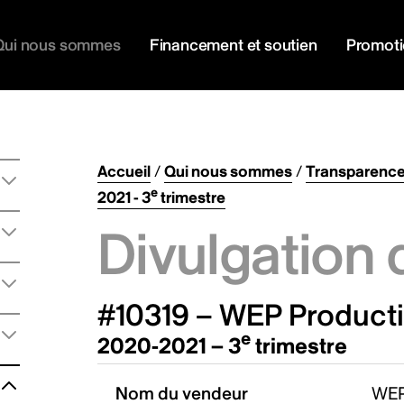
Qui nous sommes
Financement et soutien
Promot
Accueil
/
Qui nous sommes
/
Transparenc
e
2021 - 3
trimestre
Divulgation 
#10319 – WEP Product
e
2020-2021 – 3
trimestre
Nom du vendeur
WEP