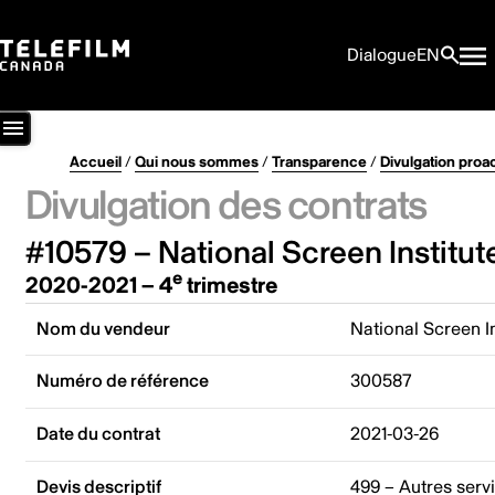
Dialogue
EN
Accueil
/
Qui nous sommes
/
Transparence
/
Divulgation proa
Divulgation des contrats
#10579 – National Screen Institu
e
2020-2021 – 4
trimestre
Nom du vendeur
National Screen I
Numéro de référence
300587
Date du contrat
2021-03-26
Devis descriptif
499 – Autres serv