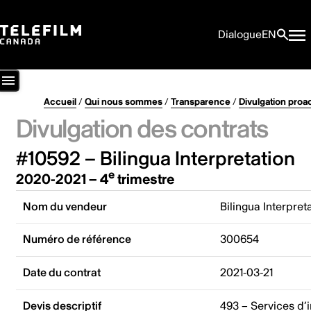
Dialogue
EN
Accueil
/
Qui nous sommes
/
Transparence
/
Divulgation proa
Divulgation des contrats
#10592 – Bilingua Interpretation
e
2020-2021 – 4
trimestre
Nom du vendeur
Bilingua Interpret
Numéro de référence
300654
Date du contrat
2021-03-21
Devis descriptif
493 – Services d’