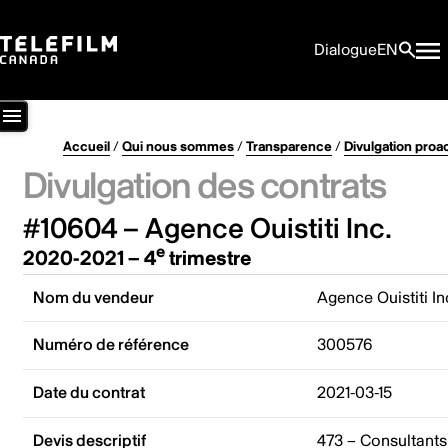
Dialogue
EN
Accueil
/
Qui nous sommes
/
Transparence
/
Divulgation proa
Divulgation des contrats
#10604 – Agence Ouistiti Inc.
e
2020-2021 – 4
trimestre
Nom du vendeur
Agence Ouistiti In
Numéro de référence
300576
Date du contrat
2021-03-15
Devis descriptif
473 – Consultants