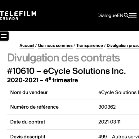
Dialogue
EN
Accueil
/
Qui nous sommes
/
Transparence
/
Divulgation proa
Divulgation des contrats
#10610 – eCycle Solutions Inc.
e
2020-2021 – 4
trimestre
Nom du vendeur
eCycle Solutions 
Numéro de référence
300362
Date du contrat
2021-03-11
Devis descriptif
499 – Autres serv