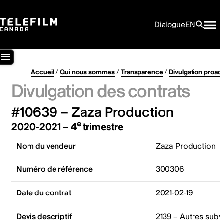
Dialogue
EN
Accueil
/
Qui nous sommes
/
Transparence
/
Divulgation proa
Divulgation des contrats
#10639 – Zaza Production
e
2020-2021 – 4
trimestre
Nom du vendeur
Zaza Production
Numéro de référence
300306
Date du contrat
2021-02-19
Devis descriptif
2139 – Autres sub