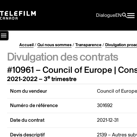
Dialogue
EN
Accueil
/
Qui nous sommes
/
Transparence
/
Divulgation proa
Divulgation des contrats
#10961 – Council of Europe | Cons
e
2021-2022 – 3
trimestre
Nom du vendeur
Council of Europe
Numéro de référence
301692
Date du contrat
2021-12-31
Devis descriptif
2139 – Autres sub