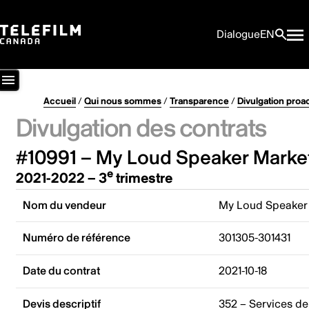
Dialogue
EN
Accueil
/
Qui nous sommes
/
Transparence
/
Divulgation proa
Divulgation des contrats
#10991 – My Loud Speaker Market
e
2021-2022 – 3
trimestre
Nom du vendeur
My Loud Speaker 
Numéro de référence
301305-301431
Date du contrat
2021-10-18
Devis descriptif
352 – Services de