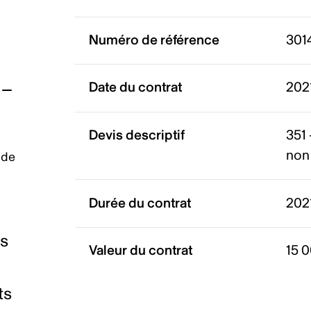
Numéro de référence
301
Date du contrat
2021
Devis descriptif
351
non 
 de
Durée du contrat
202
es
Valeur du contrat
15 
ts