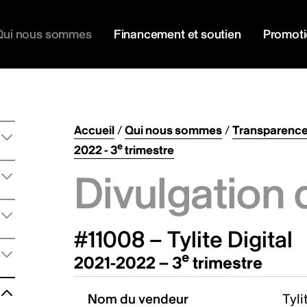
Qui nous sommes
Financement et soutien
Promot
Accueil
/
Qui nous sommes
/
Transparenc
e
2022 - 3
trimestre
Divulgation 
#11008 – Tylite Digital
e
2021-2022 – 3
trimestre
Nom du vendeur
Tyli