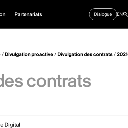
ion
Partenariats
Dialogue
EN
e
/
Divulgation proactive
/
Divulgation des contrats
/
2021
des contrats
te Digital