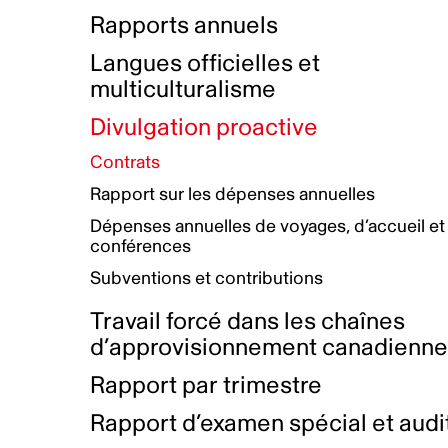
Bottin de projets financés
Rémunération et avantages
Rapports annuels
Initiatives autochtones
Prix et certifications
Langues officielles et
Plan de réconciliation autochtone
Principes directeurs sur le
multiculturalisme
harcèlement
Nos valeurs d’entreprise
Groupe de travail autochtone
Divulgation proactive
Plan d’action pour la parité
Contrats
Plan d'équité, de diversité,
Rapport sur les dépenses annuelles
d'inclusion et d'accessibilité
Dépenses annuelles de voyages, d’accueil et
Boîte à outils pour le récit authentique
Plan d'accessibilité
conférences
Collecte de données et l’auto-identification
Subventions et contributions
Travail forcé dans les chaînes
d’approvisionnement canadienn
Rapport par trimestre
Rapport d’examen spécial et audi