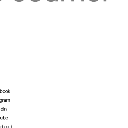
book
agram
edIn
Tube
erboxd