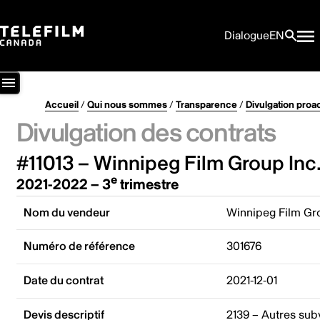
Dialogue
EN
Accueil
/
Qui nous sommes
/
Transparence
/
Divulgation proa
Divulgation des contrats
#11013 – Winnipeg Film Group Inc
e
2021-2022 – 3
trimestre
Nom du vendeur
Winnipeg Film Gr
Numéro de référence
301676
Date du contrat
2021-12-01
Devis descriptif
2139 – Autres sub