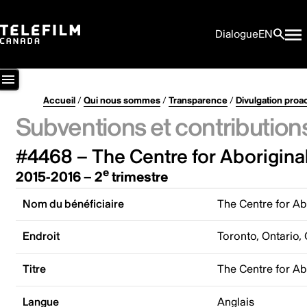
Dialogue
EN
Accueil
/
Qui nous sommes
/
Transparence
/
Divulgation proa
Subventions et contribution
#4468 – The Centre for Aborigina
e
2015-2016 – 2
trimestre
Nom du bénéficiaire
The Centre for Ab
Endroit
Toronto, Ontario,
Titre
The Centre for Ab
Langue
Anglais