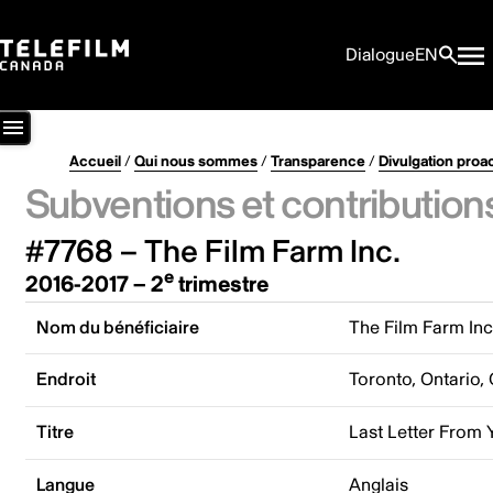
Dialogue
EN
Accueil
/
Qui nous sommes
/
Transparence
/
Divulgation proa
Subventions et contribution
#7768 – The Film Farm Inc.
e
2016-2017 – 2
trimestre
Nom du bénéficiaire
The Film Farm Inc
Endroit
Toronto, Ontario,
Titre
Last Letter From 
Langue
Anglais