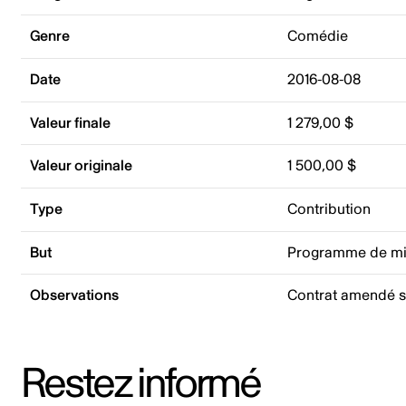
Genre
Comédie
Date
2016-08-08
Valeur finale
1 279,00 $
Valeur originale
1 500,00 $
Type
Contribution
But
Programme de mis
Observations
Contrat amendé si
Restez informé
Adresse courriel