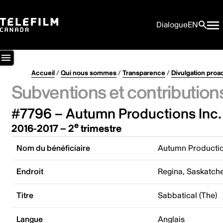
Dialogue
EN
Accueil
/
Qui nous sommes
/
Transparence
/
Divulgation proa
Subventions et contribution
#7796 – Autumn Productions Inc.
e
2016-2017 – 2
trimestre
Nom du bénéficiaire
Autumn Productio
Endroit
Regina, Saskatc
Titre
Sabbatical (The)
Langue
Anglais