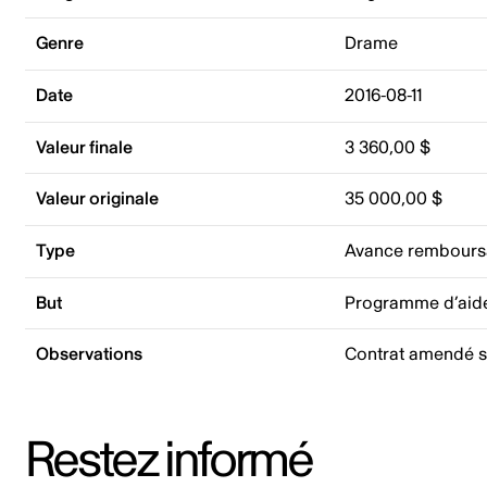
Genre
Drame
Date
2016-08-11
Valeur finale
3 360,00 $
Valeur originale
35 000,00 $
Type
Avance rembours
But
Programme d’aid
Observations
Contrat amendé si
Restez informé
Adresse courriel