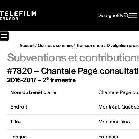
Dialogue
EN
Accueil
/
Qui nous sommes
/
Transparence
/
Divulgation proa
Subventions et contribution
#7820 – Chantale Pagé consultation
e
2016-2017 – 2
trimestre
Nom du bénéficiaire
Chantale Pagé cons
Endroit
Montréal, Québe
Titre
Mon ami Dino
Langue
Français