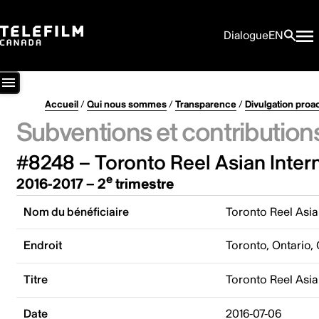
Dialogue
EN
Accueil
/
Qui nous sommes
/
Transparence
/
Divulgation proa
Subventions et contribution
#8248 – Toronto Reel Asian Intern
e
2016-2017 – 2
trimestre
Nom du bénéficiaire
Toronto Reel Asian
Endroit
Toronto, Ontario,
Titre
Toronto Reel Asian
Date
2016-07-06