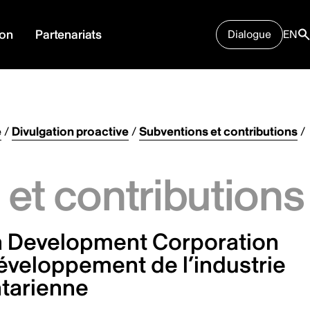
ion
Partenariats
Dialogue
EN
e
/
Divulgation proactive
/
Subventions et contributions
/
et contributions
a Development Corporation
éveloppement de l’industrie
tarienne