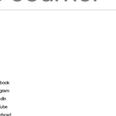
book
agram
edIn
Tube
erboxd