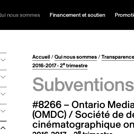
Qui nous sommes
Financement et soutien
Promot
Accueil
/
Qui nous sommes
/
Transparenc
e
2016-2017 - 2
trimestre
Subventions 
#8266 – Ontario Medi
(OMDC) / Société de d
cinématographique on
e