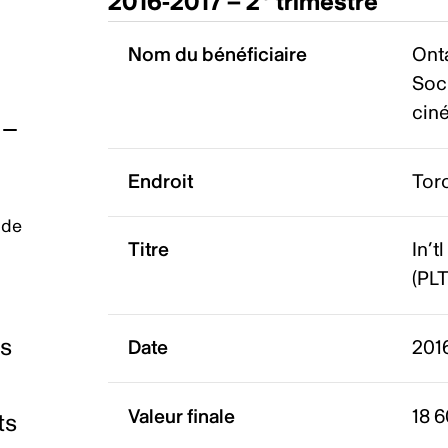
2016-2017 – 2
trimestre
Nom du bénéficiaire
Ont
Soc
cin
Endroit
Tor
 de
Titre
In’t
(PLT
es
Date
201
Valeur finale
18 
ts