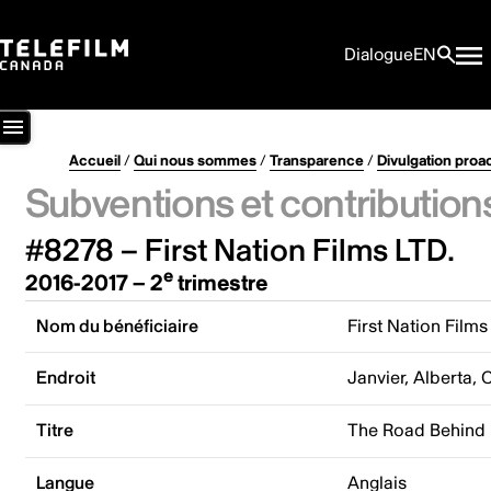
Dialogue
EN
Accueil
/
Qui nous sommes
/
Transparence
/
Divulgation proa
Subventions et contribution
#8278 – First Nation Films LTD.
e
2016-2017 – 2
trimestre
Nom du bénéficiaire
First Nation Films
Endroit
Janvier, Alberta,
Titre
The Road Behind
Langue
Anglais