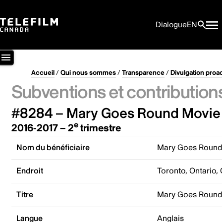
Dialogue
EN
Accueil
/
Qui nous sommes
/
Transparence
/
Divulgation proa
Subventions et contribution
#8284 – Mary Goes Round Movie 
e
2016-2017 – 2
trimestre
Nom du bénéficiaire
Mary Goes Round 
Endroit
Toronto, Ontario,
Titre
Mary Goes Roun
Langue
Anglais