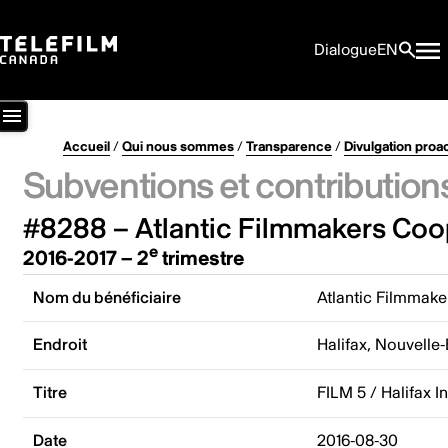
Dialogue
EN
Accueil
/
Qui nous sommes
/
Transparence
/
Divulgation proa
Subventions et contribution
#8288 – Atlantic Filmmakers Coo
e
2016-2017 – 2
trimestre
Nom du bénéficiaire
Atlantic Filmmake
Endroit
Halifax, Nouvelle
Titre
FILM 5 / Halifax 
Date
2016-08-30