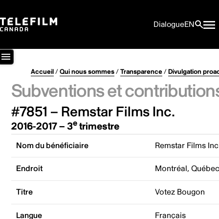
Dialogue
EN
Accueil
/
Qui nous sommes
/
Transparence
/
Divulgation proa
Subventions et contribution
#7851 – Remstar Films Inc.
e
2016-2017 – 3
trimestre
Nom du bénéficiaire
Remstar Films Inc
Endroit
Montréal, Québe
Titre
Votez Bougon
Langue
Français