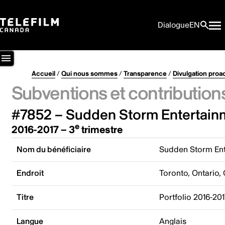
Dialogue
EN
Accueil
/
Qui nous sommes
/
Transparence
/
Divulgation proa
Subventions et contribution
#7852 – Sudden Storm Entertainm
e
2016-2017 – 3
trimestre
Nom du bénéficiaire
Sudden Storm Ent
Endroit
Toronto, Ontario,
Titre
Portfolio 2016-20
Langue
Anglais