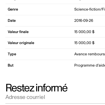
Genre
Science-fiction/F
Date
2016-09-26
Valeur finale
15 000,00 $
Valeur originale
15 000,00 $
Type
Avance rembours
But
Programme d’aid
Restez informé
Adresse courriel