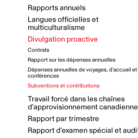
Bottin de projets financés
Rémunération et avantages
Rapports annuels
Initiatives autochtones
Prix et certifications
Langues officielles et
Plan de réconciliation autochtone
Principes directeurs sur le
multiculturalisme
harcèlement
Nos valeurs d’entreprise
Groupe de travail autochtone
Divulgation proactive
Plan d’action pour la parité
Contrats
Plan d'équité, de diversité,
Rapport sur les dépenses annuelles
d'inclusion et d'accessibilité
Dépenses annuelles de voyages, d’accueil et
Boîte à outils pour le récit authentique
Plan d'accessibilité
conférences
Collecte de données et l’auto-identification
Subventions et contributions
Travail forcé dans les chaînes
d’approvisionnement canadienn
Rapport par trimestre
Rapport d’examen spécial et audi