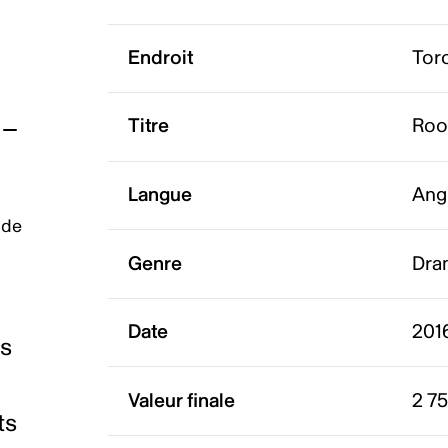
Endroit
Tor
Titre
Ro
Langue
Ang
 de
Genre
Dra
Date
201
es
Valeur finale
2 75
ts