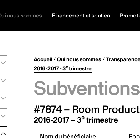
Qui nous sommes
Financement et soutien
Promot
Accueil
/
Qui nous sommes
/
Transparenc
e
2016-2017 - 3
trimestre
Subventions 
#7874 – Room Producti
e
2016-2017 – 3
trimestre
Nom du bénéficiaire
Roo