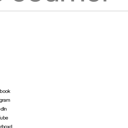
book
agram
edIn
Tube
erboxd