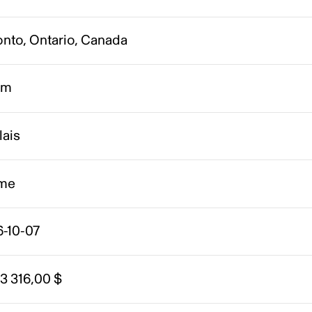
onto, Ontario, Canada
om
lais
me
6-10-07
3 316,00 $