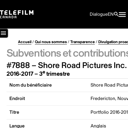
Dialogue
EN
Accueil
/
Qui nous sommes
/
Transparence
/
Divulgation proa
Subventions et contribution
#7888 – Shore Road Pictures Inc.
e
2016-2017 – 3
trimestre
Nom du bénéficiaire
Shore Road Pictur
Endroit
Fredericton, Nou
Titre
Portfolio 2016-20
Langue
Anglais