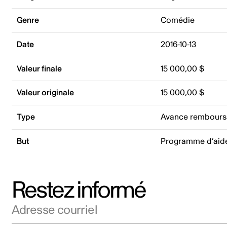
Genre
Comédie
Date
2016-10-13
Valeur finale
15 000,00 $
Valeur originale
15 000,00 $
Type
Avance rembours
But
Programme d’aid
Restez informé
Adresse courriel