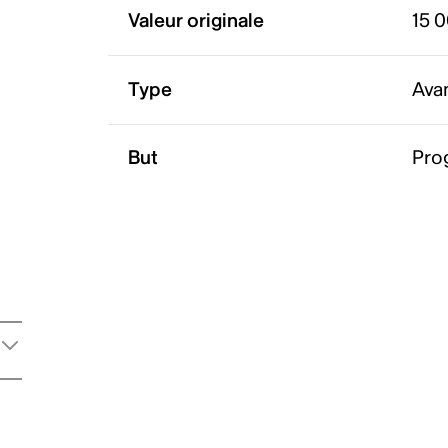
Valeur originale
15 
Type
Ava
But
Pro