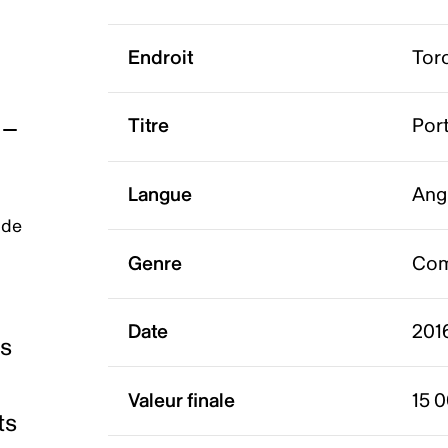
Endroit
Tor
Titre
Port
Langue
Ang
 de
Genre
Com
Date
2016
es
Valeur finale
15 
ts