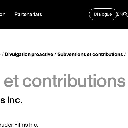
ion
Partenariats
Dialogue
EN
e
/
Divulgation proactive
/
Subventions et contributions
/
et contributions
s Inc.
uder Films Inc.