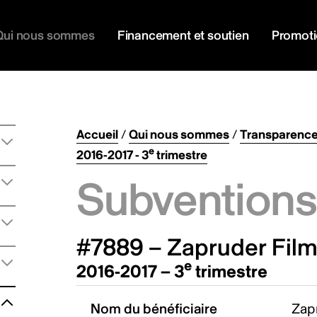
Qui nous sommes
Financement et soutien
Promot
Accueil
/
Qui nous sommes
/
Transparenc
e
2016-2017 - 3
trimestre
Subventions 
#7889 – Zapruder Film
e
2016-2017 – 3
trimestre
Nom du bénéficiaire
Zapr