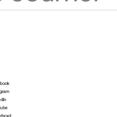
book
agram
edIn
Tube
erboxd