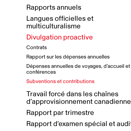
Bottin de projets financés
Rémunération et avantages
Rapports annuels
Initiatives autochtones
Prix et certifications
Langues officielles et
Plan de réconciliation autochtone
Principes directeurs sur le
multiculturalisme
harcèlement
Nos valeurs d’entreprise
Groupe de travail autochtone
Divulgation proactive
Plan d’action pour la parité
Contrats
Plan d'équité, de diversité,
Rapport sur les dépenses annuelles
d'inclusion et d'accessibilité
Dépenses annuelles de voyages, d’accueil et
Boîte à outils pour le récit authentique
Plan d'accessibilité
conférences
Collecte de données et l’auto-identification
Subventions et contributions
Travail forcé dans les chaînes
d’approvisionnement canadienn
Rapport par trimestre
Rapport d’examen spécial et audi