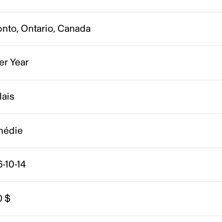
onto, Ontario, Canada
er Year
lais
édie
-10-14
0 $