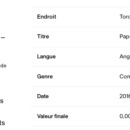
Endroit
Tor
Titre
Pap
Langue
Ang
 de
Genre
Com
Date
2016
es
Valeur finale
0,0
ts