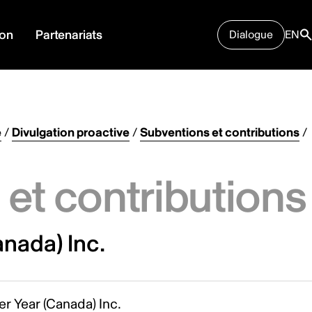
ion
Partenariats
Dialogue
EN
e
/
Divulgation proactive
/
Subventions et contributions
/
et contributions
nada) Inc.
r Year (Canada) Inc.