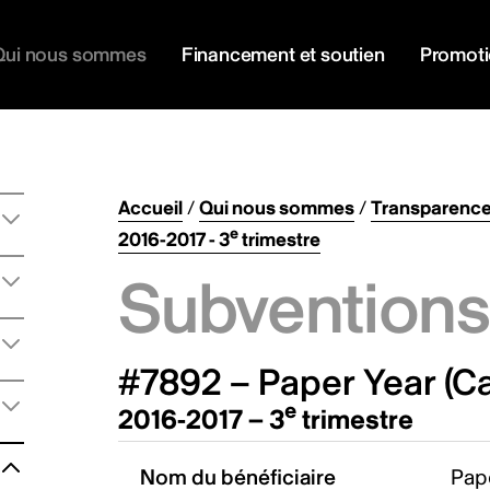
Qui nous sommes
Financement et soutien
Promot
Accueil
/
Qui nous sommes
/
Transparenc
e
2016-2017 - 3
trimestre
Subventions 
#7892 – Paper Year (Ca
e
2016-2017 – 3
trimestre
Nom du bénéficiaire
Pape