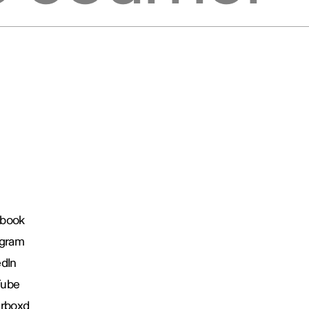
book
agram
edIn
Tube
erboxd