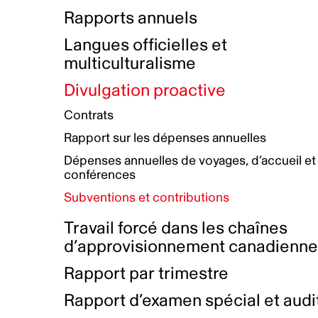
Bottin de projets financés
Rémunération et avantages
Rapports annuels
Initiatives autochtones
Prix et certifications
Langues officielles et
Plan de réconciliation autochtone
Principes directeurs sur le
multiculturalisme
harcèlement
Nos valeurs d’entreprise
Groupe de travail autochtone
Divulgation proactive
Plan d’action pour la parité
Contrats
Plan d'équité, de diversité,
Rapport sur les dépenses annuelles
d'inclusion et d'accessibilité
Dépenses annuelles de voyages, d’accueil et
Boîte à outils pour le récit authentique
Plan d'accessibilité
conférences
Collecte de données et l’auto-identification
Subventions et contributions
Travail forcé dans les chaînes
d’approvisionnement canadienn
Rapport par trimestre
Rapport d’examen spécial et audi