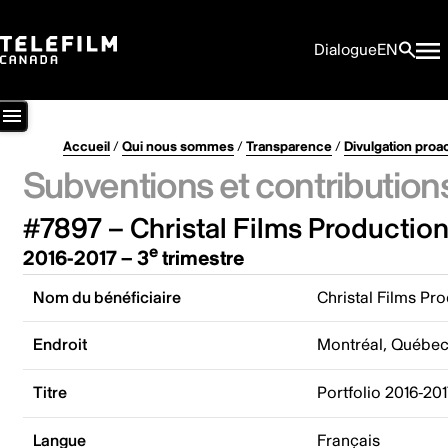
Dialogue
EN
Accueil
/
Qui nous sommes
/
Transparence
/
Divulgation proa
Subventions et contribution
#7897 – Christal Films Production
e
2016-2017 – 3
trimestre
Nom du bénéficiaire
Christal Films Pro
Endroit
Montréal, Québe
Titre
Portfolio 2016-201
Langue
Français