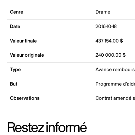
Genre
Drame
Date
2016-10-18
Valeur finale
437 154,00 $
Valeur originale
240 000,00 $
Type
Avance rembours
But
Programme d’aide
Observations
Contrat amendé s
Restez informé
Adresse courriel