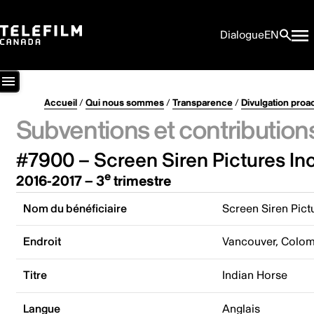
Dialogue
EN
Accueil
/
Qui nous sommes
/
Transparence
/
Divulgation proa
Subventions et contribution
#7900 – Screen Siren Pictures Inc
e
2016-2017 – 3
trimestre
Nom du bénéficiaire
Screen Siren Pictu
Endroit
Vancouver, Colom
Titre
Indian Horse
Langue
Anglais