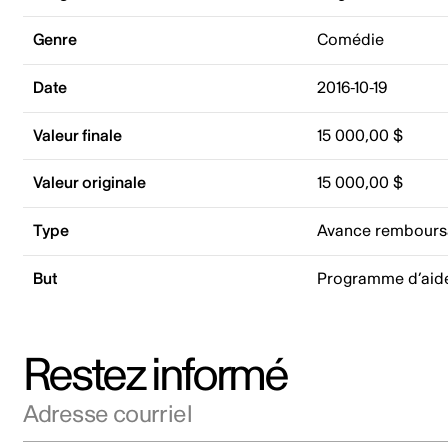
Genre
Comédie
Date
2016-10-19
Valeur finale
15 000,00 $
Valeur originale
15 000,00 $
Type
Avance rembours
But
Programme d’aid
Restez informé
Adresse courriel