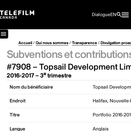
Dialogue
EN
Accueil
/
Qui nous sommes
/
Transparence
/
Divulgation proa
Subventions et contribution
#7908 – Topsail Development Lim
e
2016-2017 – 3
trimestre
Nom du bénéficiaire
Topsail Developm
Endroit
Halifax, Nouvelle
Titre
Portfolio 2016-20
Langue
Anglais