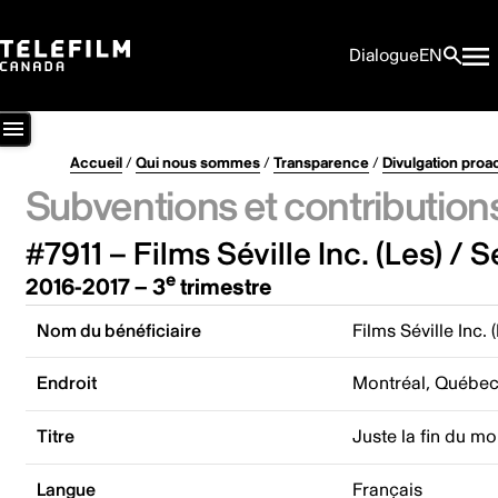
Dialogue
EN
Accueil
/
Qui nous sommes
/
Transparence
/
Divulgation proa
Subventions et contribution
#7911 – Films Séville Inc. (Les) / S
e
2016-2017 – 3
trimestre
Nom du bénéficiaire
Films Séville Inc. 
Endroit
Montréal, Québe
Titre
Juste la fin du m
Langue
Français