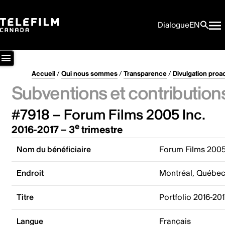
Dialogue
EN
Accueil
/
Qui nous sommes
/
Transparence
/
Divulgation proa
Subventions et contribution
#7918 – Forum Films 2005 Inc.
e
2016-2017 – 3
trimestre
Nom du bénéficiaire
Forum Films 2005
Endroit
Montréal, Québe
Titre
Portfolio 2016-20
Langue
Français