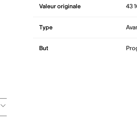
Valeur originale
43 
Type
Ava
But
Pro