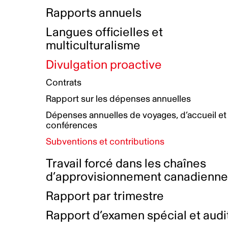
Bottin de projets financés
Rémunération et avantages
Rapports annuels
Initiatives autochtones
Prix et certifications
Langues officielles et
Plan de réconciliation autochtone
Principes directeurs sur le
multiculturalisme
harcèlement
Nos valeurs d’entreprise
Groupe de travail autochtone
Divulgation proactive
Plan d’action pour la parité
Contrats
Plan d'équité, de diversité,
Rapport sur les dépenses annuelles
d'inclusion et d'accessibilité
Dépenses annuelles de voyages, d’accueil et
Boîte à outils pour le récit authentique
Plan d'accessibilité
conférences
Collecte de données et l’auto-identification
Subventions et contributions
Travail forcé dans les chaînes
d’approvisionnement canadienn
Rapport par trimestre
Rapport d’examen spécial et audi