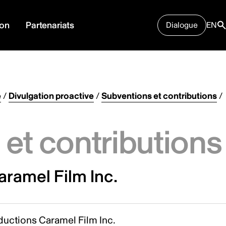
ion
Partenariats
Dialogue
EN
e
/
Divulgation proactive
/
Subventions et contributions
/
et contributions
aramel Film Inc.
ductions Caramel Film Inc.