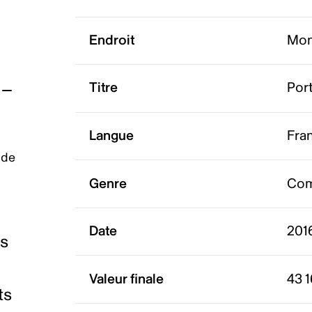
Endroit
Mon
Titre
Port
Langue
Fra
 de
Genre
Com
Date
201
es
Valeur finale
43 
ts