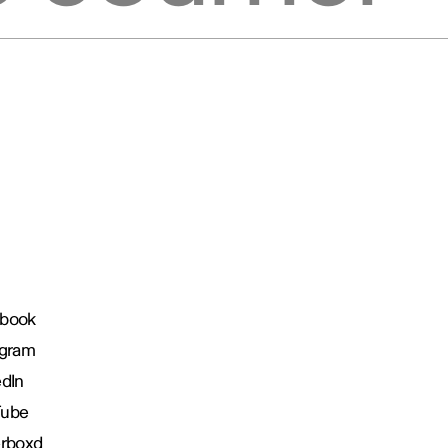
book
agram
edIn
Tube
erboxd