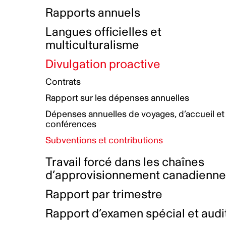
Bottin de projets financés
Rémunération et avantages
Rapports annuels
Initiatives autochtones
Prix et certifications
Langues officielles et
Plan de réconciliation autochtone
Principes directeurs sur le
multiculturalisme
harcèlement
Nos valeurs d’entreprise
Groupe de travail autochtone
Divulgation proactive
Plan d’action pour la parité
Contrats
Plan d'équité, de diversité,
Rapport sur les dépenses annuelles
d'inclusion et d'accessibilité
Dépenses annuelles de voyages, d’accueil et
Boîte à outils pour le récit authentique
Plan d'accessibilité
conférences
Collecte de données et l’auto-identification
Subventions et contributions
Travail forcé dans les chaînes
d’approvisionnement canadienn
Rapport par trimestre
Rapport d’examen spécial et audi