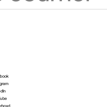
book
agram
edIn
Tube
erboxd