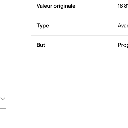
Valeur originale
18 8
Type
Ava
But
Pro