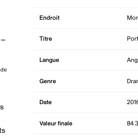
Endroit
Mon
Titre
Port
Langue
Ang
 de
Genre
Dra
Date
201
es
Valeur finale
84 
ts