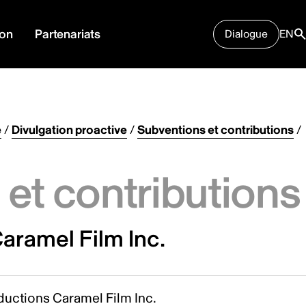
ion
Partenariats
Dialogue
EN
e
/
Divulgation proactive
/
Subventions et contributions
/
et contributions
aramel Film Inc.
ductions Caramel Film Inc.