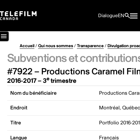
Dialogue
EN
Accueil
/
Qui nous sommes
/
Transparence
/
Divulgation proa
Subventions et contribution
#7922 – Productions Caramel Film
e
2016-2017 – 3
trimestre
Nom du bénéficiaire
Productions Caram
Endroit
Montréal, Québe
Titre
Portfolio 2016-20
Langue
Français