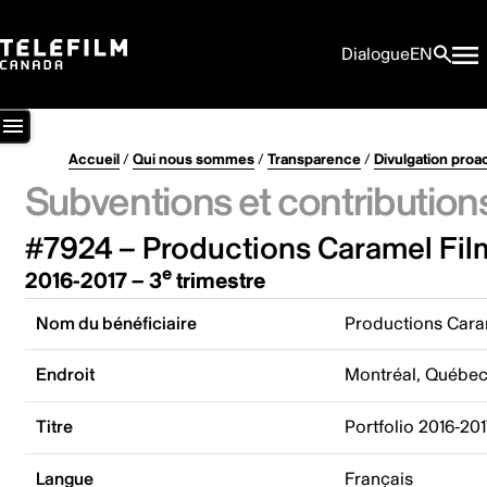
Dialogue
EN
Accueil
/
Qui nous sommes
/
Transparence
/
Divulgation proa
Subventions et contribution
#7924 – Productions Caramel Film
e
2016-2017 – 3
trimestre
Nom du bénéficiaire
Productions Caram
Endroit
Montréal, Québe
Titre
Portfolio 2016-20
Langue
Français