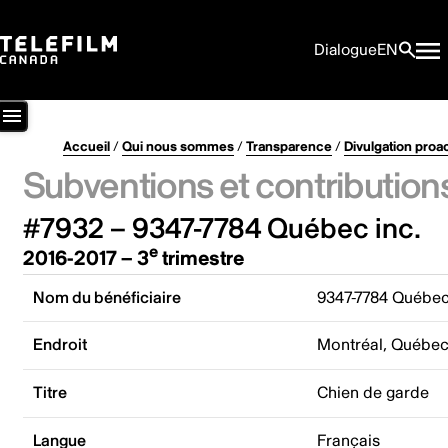
Dialogue
EN
Accueil
/
Qui nous sommes
/
Transparence
/
Divulgation proa
Subventions et contribution
#7932 – 9347-7784 Québec inc.
e
2016-2017 – 3
trimestre
Nom du bénéficiaire
9347-7784 Québec
Endroit
Montréal, Québe
Titre
Chien de garde
Langue
Français