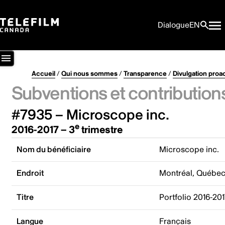
Dialogue
EN
Accueil
/
Qui nous sommes
/
Transparence
/
Divulgation proa
Subventions et contribution
#7935 – Microscope inc.
e
2016-2017 – 3
trimestre
Nom du bénéficiaire
Microscope inc.
Endroit
Montréal, Québe
Titre
Portfolio 2016-20
Langue
Français