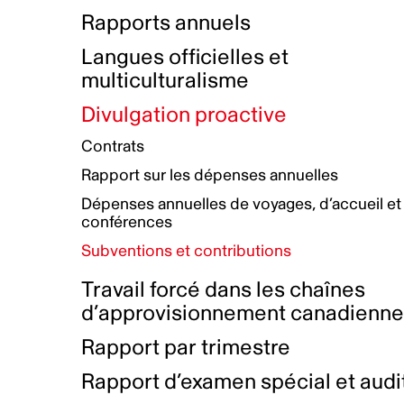
Bottin de projets financés
Rémunération et avantages
Rapports annuels
Initiatives autochtones
Prix et certifications
Langues officielles et
Plan de réconciliation autochtone
Principes directeurs sur le
multiculturalisme
harcèlement
Nos valeurs d’entreprise
Groupe de travail autochtone
Divulgation proactive
Plan d’action pour la parité
Contrats
Plan d'équité, de diversité,
Rapport sur les dépenses annuelles
d'inclusion et d'accessibilité
Dépenses annuelles de voyages, d’accueil et
Boîte à outils pour le récit authentique
Plan d'accessibilité
conférences
Collecte de données et l’auto-identification
Subventions et contributions
Travail forcé dans les chaînes
d’approvisionnement canadienn
Rapport par trimestre
Rapport d’examen spécial et audi