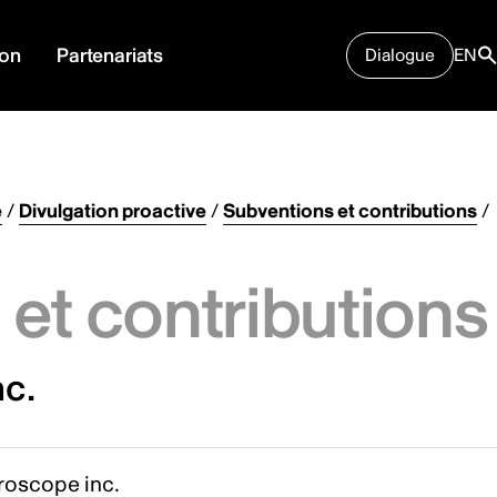
ion
Partenariats
Dialogue
EN
e
/
Divulgation proactive
/
Subventions et contributions
/
et contributions
c.
roscope inc.