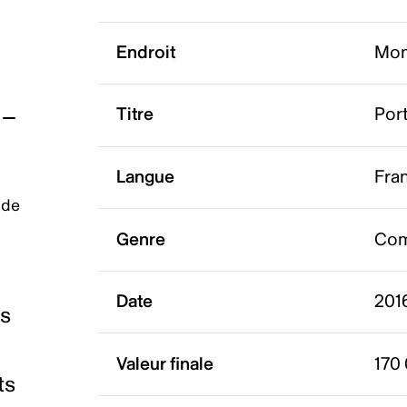
Endroit
Mon
Titre
Port
Langue
Fra
 de
Genre
Com
Date
201
es
Valeur finale
170
ts