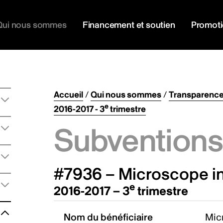
Qui nous sommes
Financement et soutien
Promot
Accueil
/
Qui nous sommes
/
Transparenc
e
2016-2017 - 3
trimestre
Subventions 
#7936 – Microscope in
e
2016-2017 – 3
trimestre
Nom du bénéficiaire
Mic