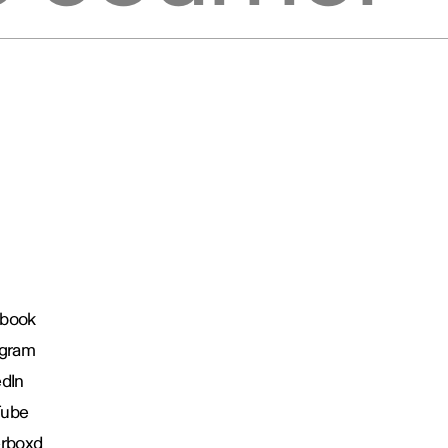
book
agram
edIn
Tube
erboxd