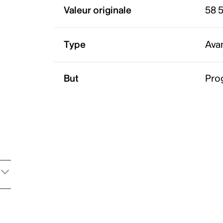
Valeur originale
58 
Type
Ava
But
Pro