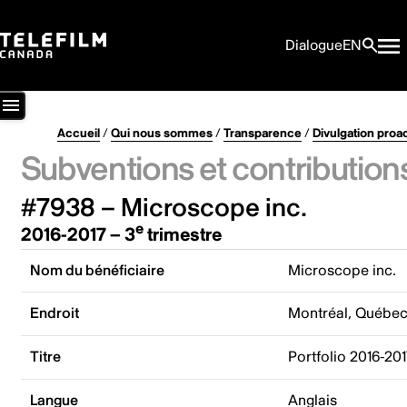
Dialogue
EN
Accueil
/
Qui nous sommes
/
Transparence
/
Divulgation proa
Subventions et contribution
#7938 – Microscope inc.
e
2016-2017 – 3
trimestre
Nom du bénéficiaire
Microscope inc.
Endroit
Montréal, Québe
Titre
Portfolio 2016-20
Langue
Anglais