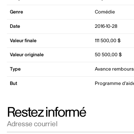
Genre
Comédie
Date
2016-10-28
Valeur finale
111 500,00 $
Valeur originale
50 500,00 $
Type
Avance rembours
But
Programme d’aid
Restez informé
Adresse courriel