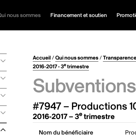
Qui nous sommes
Financement et soutien
Promot
Accueil
/
Qui nous sommes
/
Transparenc
e
2016-2017 - 3
trimestre
Subventions 
#7947 – Productions 10
e
2016-2017 – 3
trimestre
Nom du bénéficiaire
Prod