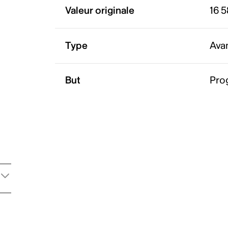
Valeur originale
16 5
Type
Ava
But
Pro