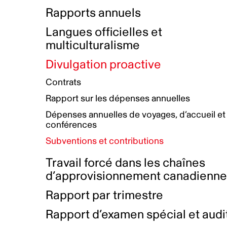
Bottin de projets financés
Rémunération et avantages
Rapports annuels
Initiatives autochtones
Prix et certifications
Langues officielles et
Plan de réconciliation autochtone
Principes directeurs sur le
multiculturalisme
harcèlement
Nos valeurs d’entreprise
Groupe de travail autochtone
Divulgation proactive
Plan d’action pour la parité
Contrats
Plan d'équité, de diversité,
Rapport sur les dépenses annuelles
d'inclusion et d'accessibilité
Dépenses annuelles de voyages, d’accueil et
Boîte à outils pour le récit authentique
Plan d'accessibilité
conférences
Collecte de données et l’auto-identification
Subventions et contributions
Travail forcé dans les chaînes
d’approvisionnement canadienn
Rapport par trimestre
Rapport d’examen spécial et audi