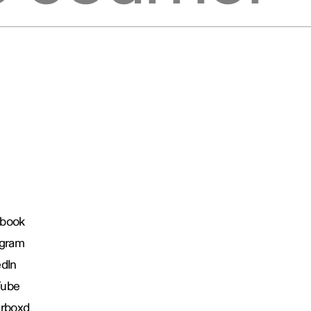
book
agram
edIn
Tube
erboxd