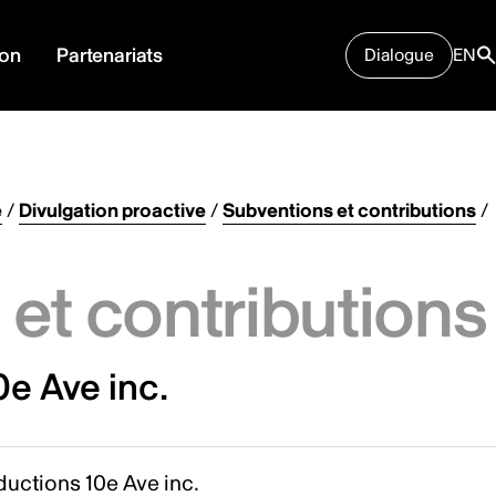
ion
Partenariats
Dialogue
EN
e
/
Divulgation proactive
/
Subventions et contributions
/
et contributions
e Ave inc.
uctions 10e Ave inc.