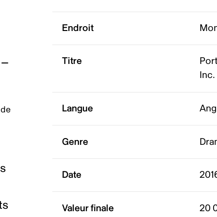
Endroit
Mon
Titre
Port
Inc.
Langue
Ang
 de
Genre
Dra
es
Date
2016
ts
Valeur finale
20 