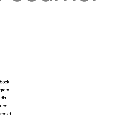
book
agram
edIn
Tube
erboxd