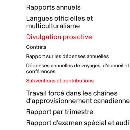
Bottin de projets financés
Rémunération et avantages
Rapports annuels
Initiatives autochtones
Prix et certifications
Langues officielles et
Plan de réconciliation autochtone
Principes directeurs sur le
multiculturalisme
harcèlement
Nos valeurs d’entreprise
Groupe de travail autochtone
Divulgation proactive
Plan d’action pour la parité
Contrats
Plan d'équité, de diversité,
Rapport sur les dépenses annuelles
d'inclusion et d'accessibilité
Dépenses annuelles de voyages, d’accueil et
Boîte à outils pour le récit authentique
Plan d'accessibilité
conférences
Collecte de données et l’auto-identification
Subventions et contributions
Travail forcé dans les chaînes
d’approvisionnement canadienn
Rapport par trimestre
Rapport d’examen spécial et audi