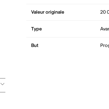
Valeur originale
20 
Type
Ava
But
Pro