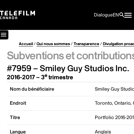
Dialogue
EN
Accueil
/
Qui nous sommes
/
Transparence
/
Divulgation proa
Subventions et contribution
#7959 – Smiley Guy Studios Inc.
e
2016-2017 – 3
trimestre
Nom du bénéficiaire
Smiley Guy Studio
Endroit
Toronto, Ontario,
Titre
Portfolio 2016-20
Langue
Anglais